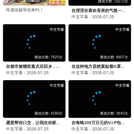
全14集
更新至11集
我的王室死对头
我的爷爷是耽美作家
林智妍,许南俊,张胜祖,李世
Suprawat Pattamasoot
3.0
10.0