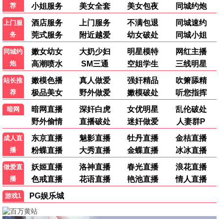
7.0
1.0
TC中字
更新至第373期
孤军突围
美食新闻报道
科林·汉克斯,斯科特·伊斯特伍德,安洁纽
黄婉曼,蔡雪莹,倪嘉雯,黄嘉雯,廖慧仪
9.0
5.0