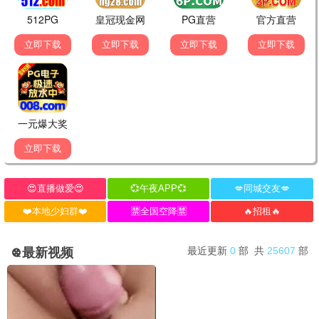
10.0
3.0
更新至HD
更新至HD
复仇看门犬
血色天堂
Chaney Morrow,韦斯·罗
精彩影片
6.0
1.0