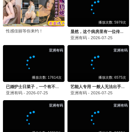
能爱吗
更新至第11集
天国男孩
更新至04集
给你爱情处方
更新至41集
余命3个月的绿帽夫
全8集
吸血鬼莱斯特
更新至第3集
断罪
全8集
电视剧周榜单
耀眼
更新至第30集
1
翘楚
全24集
2
爱·回家之开心速递
更新至2833集
3
逐爱
更新至第04集
4