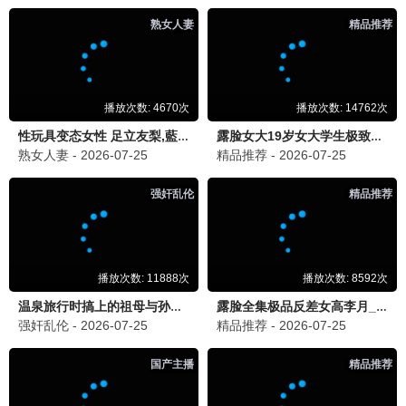
更新至08集
更新至13集
问心2
爱情有烟火
赵又廷,毛晓彤,金世佳,张佳宁,陈冲,黄
檀健次,王楚然,李乃文,李欣
2.0
4.0
更新至24集
更新至27集
南部档案
莫离
张新成,丁禹兮,姜珮瑶,富大
白鹿,丞磊,蔡正杰,杨舒伊