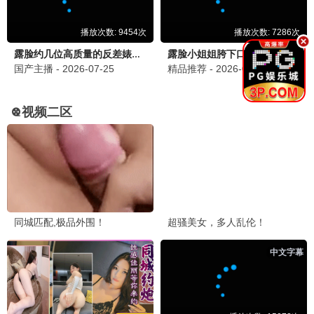
10.0
7.0
更新至03集
更新至10集
我的相抵日记
大叔再出招
志水彩乃,洼冢爱流,ゆめっち
申河均,吴正世,许成泰
3.0
9.0