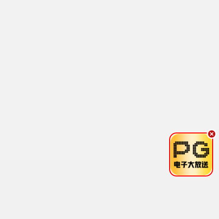
食尚玩家
更新至20260617
11
王牌对王牌第八季
已完结
12
越策越开心2011
已完结
13
闹着玩
更新至20260618期
14
WTO姐妹会
更新至20260618期
15
刘在锡的民宿法则
已完结
16
团结才能踢3
更新至04集
17
妻子的浪漫旅行3 秘密版
更新至第16集
18
最新动漫
国产动漫
日本动漫
港台动漫
欧美动漫
海外动漫
4.0
2.0