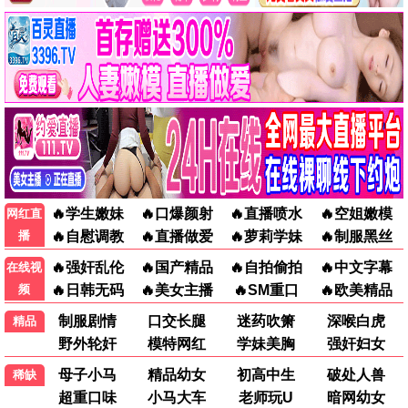
已完结
更新至第16集
东北一家人3
我的逆天神器
李琦,彭玉,巩汉林,吕小品,金珠,张丹露
歪歪,郭浩然,张喆,路路,郝祥海,李诗萌
6.0
4.0
更新至第52集
全100集
三只松鼠之萌力觉醒
动态漫画·铁姬钢兵第三季
精彩影片
慕斯云