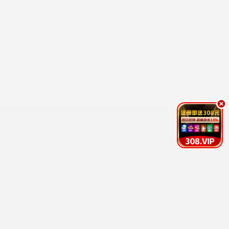
更新至20260621期
更新至20260621期
百家讲坛
男生女生向前冲
易中天,于丹,王立群,刘心武,周汝昌,阎
余声,白羽,王小川,王乐乐,宋秋熠,张亚
10.0
2.0
更新至20期
更新至20260620期
唱钱
天才冲冲冲
森美,郭伟亮,李茵彤
吴宗宪,徐乃麟,曾国城,艾莉絲