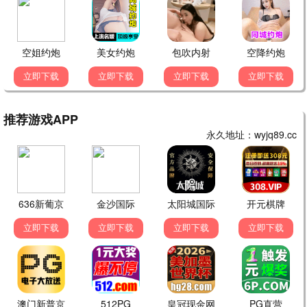
HD国语
HD国语
喜欢上"欠欠"的你
江湖格斗家
张天爱,海清,范明,鄂靖文,陈昊明,马天
周天阳,麦杉杉,赵志凌,杨舒米,王若菲
8.0
8.0