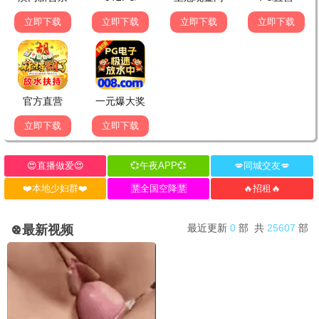
更新至HD
更新至HD
宇宙巨人：希曼崛起
人生开门红
尼古拉斯·加利齐纳,卡米拉·门德斯,伊德
常远,邓家佳,王耀庆,田雨,于洋,李宗恒
5.0
10.0
更新至HD
更新至HD
虎穴狼窝
精灵猎人
布兰卡·拉文,内斯托尔·坎蒂利亚纳
雷米·伊沙克,Norreen Ima