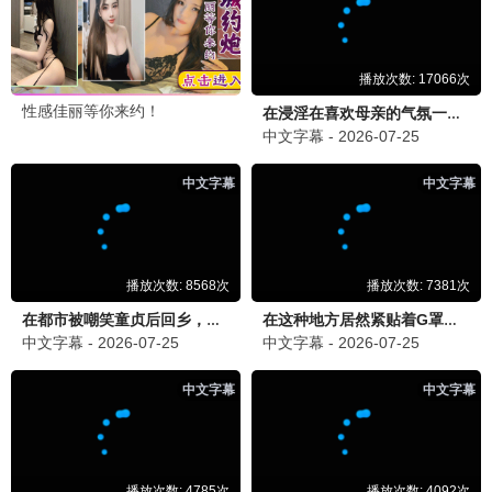
更新至08集
更新至13集
问心2
爱情有烟火
赵又廷,毛晓彤,金世佳,张佳宁,陈冲,黄
檀健次,王楚然,李乃文,李欣
2.0
4.0
更新至24集
更新至27集
南部档案
莫离
张新成,丁禹兮,姜珮瑶,富大
白鹿,丞磊,蔡正杰,杨舒伊