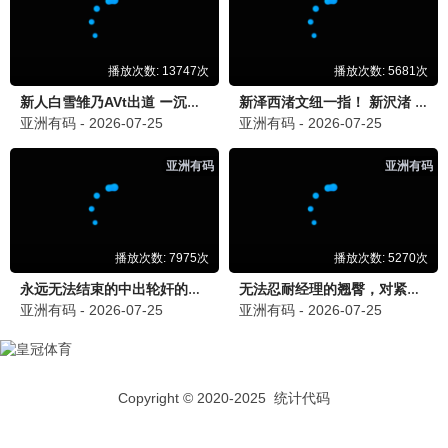
更新至01集
更新至14集
迷失之光
特别输送
Aomstin Thakrit Patt
陈龙,林保怡,周海媚,韦力,甄锡,何杜娟
四大元素之风之恋歌
更新至06集
偿还
更新至04集
新进职员姜会长
更新至07集
行医道
更新至06集
妻本善良
更新至13集
心间错
全22集
炽夏
更新至11集
似火年华
全24集
哥哥的心动Moo
更新至第07集
欠你的那场婚礼
已完结