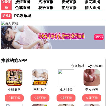
7.0
1.0
TC中字
更新至第373期
孤军突围
美食新闻报道
科林·汉克斯,斯科特·伊斯特伍德,安洁纽
黄婉曼,蔡雪莹,倪嘉雯,黄嘉雯,廖慧仪
9.0
5.0