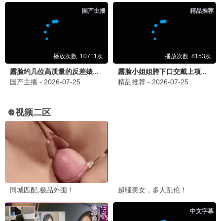
更新至01集
更新至06集
地平线边缘
云秀行
英恩·珈卡克拉辛·阿塔萨珐那猜,On
李一桐,曾舜晞,邓为,代露娃
1.0
9.0